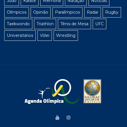
Judô
Karatê
Memória
Natação
Notícias
Olímpicos
Opinião
Paralímpicos
Radar
Rugby
Taekwondo
Triathlon
Tênis de Mesa
UFC
Universitários
Vôlei
Wrestling