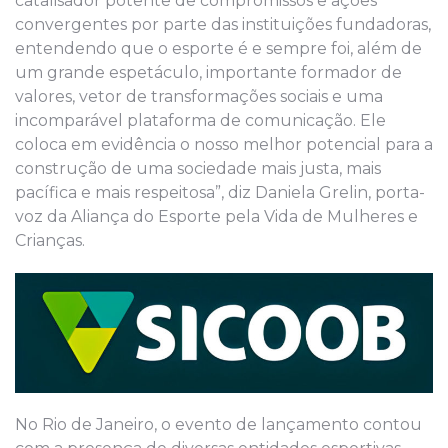
catalisador potente de compromissos e ações
convergentes por parte das instituições fundadoras,
entendendo que o esporte é e sempre foi, além de
um grande espetáculo, importante formador de
valores, vetor de transformações sociais e uma
incomparável plataforma de comunicação. Ele
coloca em evidência o nosso melhor potencial para a
construção de uma sociedade mais justa, mais
pacífica e mais respeitosa”, diz Daniela Grelin, porta-
voz da Aliança do Esporte pela Vida de Mulheres e
Crianças.
No Rio de Janeiro, o evento de lançamento contou