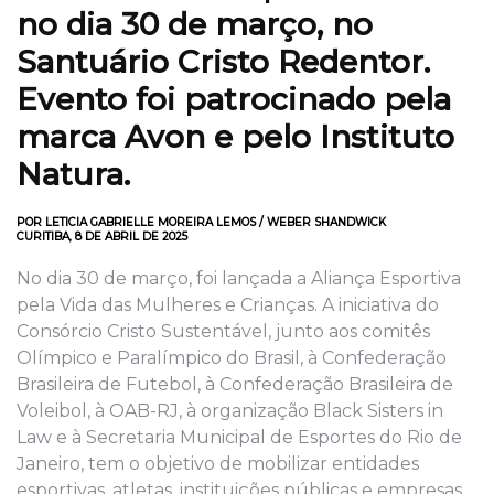
no dia 30 de março, no
Santuário Cristo Redentor.
Evento foi patrocinado pela
marca Avon e pelo Instituto
Natura.
POR LETICIA GABRIELLE MOREIRA LEMOS / WEBER SHANDWICK
CURITIBA, 8 DE ABRIL DE 2025
No dia 30 de março, foi lançada a Aliança Esportiva
pela Vida das Mulheres e Crianças. A iniciativa do
Consórcio Cristo Sustentável, junto aos comitês
Olímpico e Paralímpico do Brasil, à Confederação
Brasileira de Futebol, à Confederação Brasileira de
Voleibol, à OAB-RJ, à organização Black Sisters in
Law e à Secretaria Municipal de Esportes do Rio de
Janeiro, tem o objetivo de mobilizar entidades
esportivas, atletas, instituições públicas e empresas