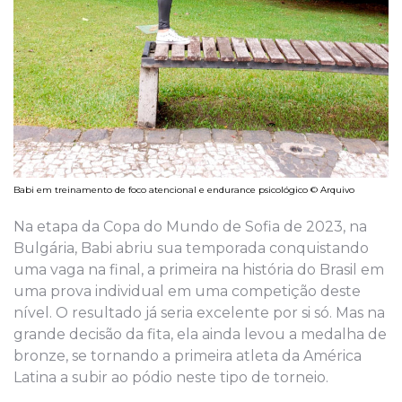
Babi em treinamento de foco atencional e endurance psicológico © Arquivo
Na etapa da Copa do Mundo de Sofia de 2023, na
Bulgária, Babi abriu sua temporada conquistando
uma vaga na final, a primeira na história do Brasil em
uma prova individual em uma competição deste
nível. O resultado já seria excelente por si só. Mas na
grande decisão da fita, ela ainda levou a medalha de
bronze, se tornando a primeira atleta da América
Latina a subir ao pódio neste tipo de torneio.