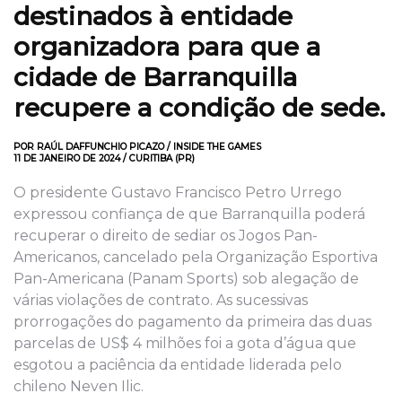
destinados à entidade
organizadora para que a
cidade de Barranquilla
recupere a condição de sede.
POR RAÚL DAFFUNCHIO PICAZO / INSIDE THE GAMES
11 DE JANEIRO DE 2024 / CURITIBA (PR)
O presidente Gustavo Francisco Petro Urrego
expressou confiança de que Barranquilla poderá
recuperar o direito de sediar os Jogos Pan-
Americanos, cancelado pela Organização Esportiva
Pan-Americana (Panam Sports) sob alegação de
várias violações de contrato. As sucessivas
prorrogações do pagamento da primeira das duas
parcelas de US$ 4 milhões foi a gota d’água que
esgotou a paciência da entidade liderada pelo
chileno Neven Ilic.