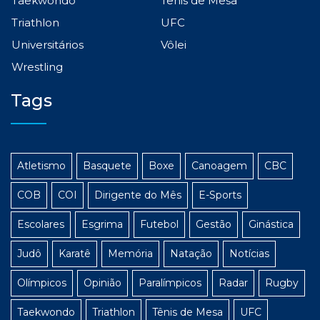
Taekwondo
Tênis de Mesa
Triathlon
UFC
Universitários
Vôlei
Wrestling
Tags
Atletismo
Basquete
Boxe
Canoagem
CBC
COB
COI
Dirigente do Mês
E-Sports
Escolares
Esgrima
Futebol
Gestão
Ginástica
Judô
Karatê
Memória
Natação
Notícias
Olímpicos
Opinião
Paralímpicos
Radar
Rugby
Taekwondo
Triathlon
Tênis de Mesa
UFC