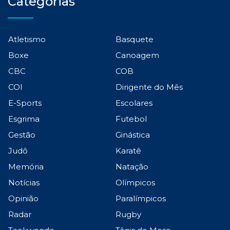
Categorias
Atletismo
Basquete
Boxe
Canoagem
CBC
COB
COI
Dirigente do Mês
E-Sports
Escolares
Esgrima
Futebol
Gestão
Ginástica
Judô
Karatê
Memória
Natação
Notícias
Olímpicos
Opinião
Paralímpicos
Radar
Rugby