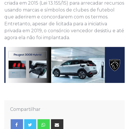
criada em 2015 (Lei 13.155/15) para arrecadar recursos
usando marcas e símbolos de clubes de futebol
que aderirem e concordarem com os termos.
Entretanto, apesar de licitada para a iniciativa
privada em 2019, o consórcio vencedor desistiu e até
agora ela não foi implantada.
Compartilhar
Whatsapp
Share