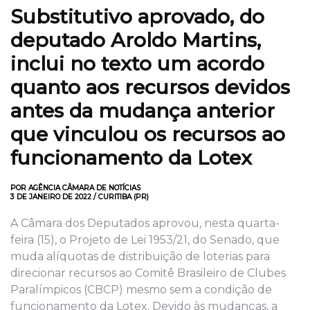
Substitutivo aprovado, do
deputado Aroldo Martins,
inclui no texto um acordo
quanto aos recursos devidos
antes da mudança anterior
que vinculou os recursos ao
funcionamento da Lotex
POR AGÊNCIA CÂMARA DE NOTÍCIAS
3 DE JANEIRO DE 2022 / CURITIBA (PR)
A Câmara dos Deputados aprovou, nesta quarta-
feira (15), o Projeto de Lei 1953/21, do Senado, que
muda alíquotas de distribuição de loterias para
direcionar recursos ao Comitê Brasileiro de Clubes
Paralímpicos (CBCP) mesmo sem a condição de
funcionamento da Lotex. Devido às mudanças, a