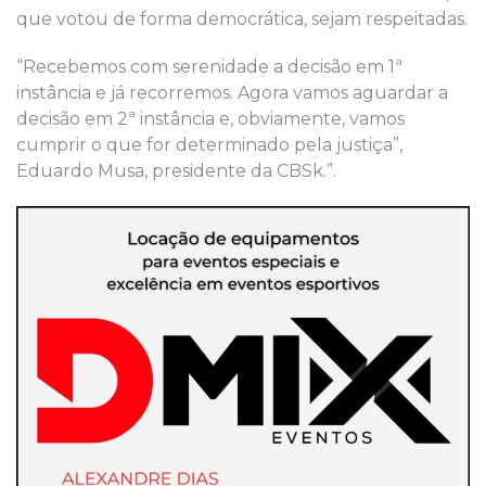
que votou de forma democrática, sejam respeitadas.
“Recebemos com serenidade a decisão em 1ª
instância e já recorremos. Agora vamos aguardar a
decisão em 2ª instância e, obviamente, vamos
cumprir o que for determinado pela justiça”,
Eduardo Musa, presidente da CBSk.”.