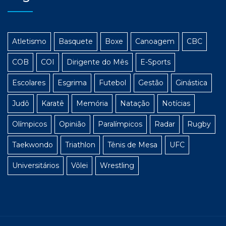
Atletismo
Basquete
Boxe
Canoagem
CBC
COB
COI
Dirigente do Mês
E-Sports
Escolares
Esgrima
Futebol
Gestão
Ginástica
Judô
Karatê
Memória
Natação
Notícias
Olímpicos
Opinião
Paralímpicos
Radar
Rugby
Taekwondo
Triathlon
Tênis de Mesa
UFC
Universitários
Vôlei
Wrestling