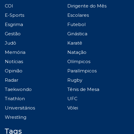
COI
Dirigente do Mês
E-Sports
Escolares
Esgrima
Futebol
Gestão
Ginástica
Judô
Karatê
Memória
Natação
Notícias
Olímpicos
Opinião
Paralímpicos
Radar
Rugby
Taekwondo
Tênis de Mesa
Triathlon
UFC
Universitários
Vôlei
Wrestling
Tags