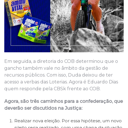
Em seguida, a diretoria do COB determinou que o
gancho também vale no âmbito da gestão de
recursos públicos. Com isso, Duda deixou de ter
acesso a verbas das Loterias. Agora é Eduardo Dias
quem responde pela CBSk frente ao COB.
Agora, são três caminhos para a confederação, que
deverão ser discutidos na Justiça:
Realizar nova eleição. Por essa hipótese, um novo
pleito seria realizado, com uma chapa da situação,