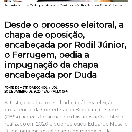
Eduardo Musa, o Duda, presidente da Confederação Brasileira de Skate © Arquivo
Desde o processo eleitoral, a
chapa de oposição,
encabeçada por Rodil Júnior,
o Ferrugem, pedia a
impugnação da chapa
encabeçada por Duda
FONTE DEMÉTRIO VECCHIOLI / UOL
20 DE JANEIRO DE 2023 / SÃO PAULO (SP)
A Justiça anulou o resultado da última eleição
presidencial da Confederação Brasileira de Skate
(CBSk). A decisão sai mais de dois anos após o pleito
realizado em 2020 e que reelegeu Eduardo Musa, o
Duda, para mais quatro anos de mandato. Ele