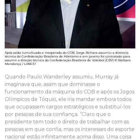
Após saída tumultuada e inesperada do COB, Jorge Bichara assumiu a diretoria
técnica da Confederação Brasileira de Atletismo e em janeiro foi contratado para
assumir a direção técnica da Confederação Brasileira de Voleibol (CBV) © Bárbara
Mendonça / LANCE!
Quando Paulo Wanderley assumiu, Murray já
imaginava que, assim que dominasse o
funcionamento da máquina do COB e após os Jogos
Olímpicos de Tóquio, ele iria mandar embora todos
que ocupassem cargos estratégicos e substituí-los
por pessoas de sua confiança. “Claro que o
presidente tem todo o direito de trabalhar com as
pessoas em que confia, mas os interesses do esporte
nacional estão infinitamente acima disso. Uma coisa