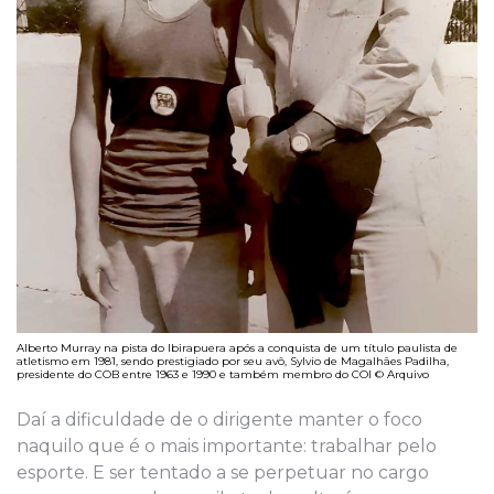
Alberto Murray na pista do Ibirapuera após a conquista de um título paulista de
atletismo em 1981, sendo prestigiado por seu avô, Sylvio de Magalhães Padilha,
presidente do COB entre 1963 e 1990 e também membro do COI © Arquivo
Daí a dificuldade de o dirigente manter o foco
naquilo que é o mais importante: trabalhar pelo
esporte. E ser tentado a se perpetuar no cargo