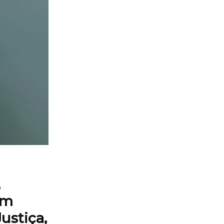
,
em
ustiça,