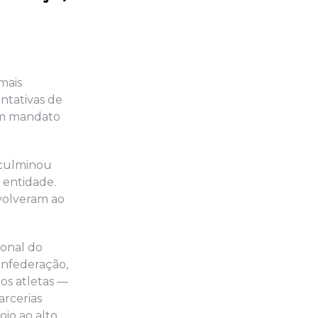
mais
ntativas de
 um mandato
 culminou
 entidade.
volveram ao
ional do
confederação,
os atletas —
arcerias
io ao alto