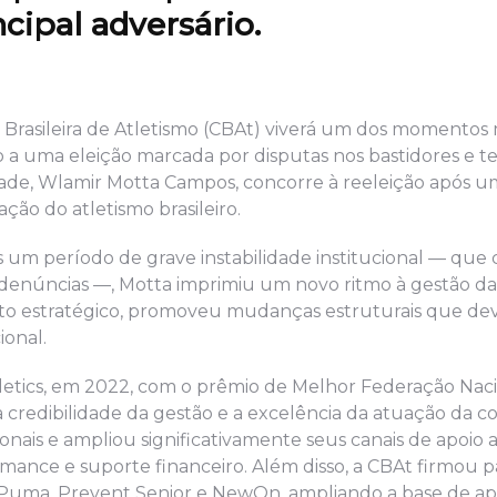
cipal adversário.
Brasileira de Atletismo (CBAt) viverá um dos momentos 
o a uma eleição marcada por disputas nos bastidores e te
tidade, Wlamir Motta Campos, concorre à reeleição após
ão do atletismo brasileiro.
um período de grave instabilidade institucional — que
denúncias —, Motta imprimiu um novo ritmo à gestão da
to estratégico, promoveu mudanças estruturais que de
ional.
thletics, em 2022, com o prêmio de Melhor Federação Nac
 a credibilidade da gestão e a excelência da atuação da 
ais e ampliou significativamente seus canais de apoio a
ance e suporte financeiro. Além disso, a CBAt firmou p
 Puma, Prevent Senior e NewOn, ampliando a base de apo