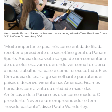
Membros da Panam Sports conhecem o setor de logística do Time Brasil em Chuo
© Júlio Cesar Guimarães / COB
“Muito importante para nós como entidade filiada
receber o presidente e o secretário geral da Panam
Sports. A ideia dessa visita surgiu de um comentário
de que eles estavam querendo ver como funciona
o nosso trabalho na base e como foi executado. Eles
têm a ideia de criar algo semelhante para atender
países e desenvolvimento nas Américas. Ficamos
honrados com a visita da entidade maior das
Américas e de a Panan nos usar como modelo. O
presidente Neven é um empreendedor e tem
inovado bastante”, disse Paulo Wanderley.