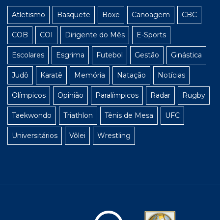
Atletismo
Basquete
Boxe
Canoagem
CBC
COB
COI
Dirigente do Mês
E-Sports
Escolares
Esgrima
Futebol
Gestão
Ginástica
Judô
Karatê
Memória
Natação
Notícias
Olímpicos
Opinião
Paralímpicos
Radar
Rugby
Taekwondo
Triathlon
Tênis de Mesa
UFC
Universitários
Vôlei
Wrestling